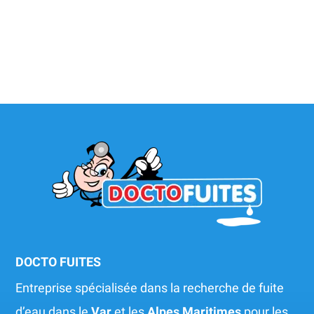
DOCTO FUITES
Entreprise spécialisée dans la recherche de fuite
d’eau dans le
Var
et les
Alpes Maritimes
pour les